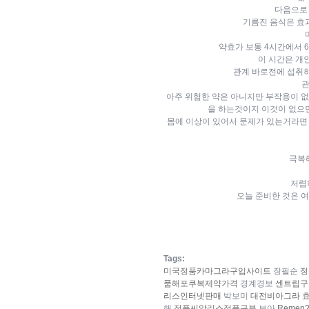
다음으로
기름진 음식은 효
약효가 보통 4시간에서 
이 시간은 개
관계 바로전에 섭취하
관
아주 위험한 약은 아니지만 부작용이 없
을 하는것이지 이것이 없으면
몸에 이상이 있어서 문제가 있는거라면
극복
저렴
오늘 준비한 것은 
Tags:
미국정품카마그라구입사이트
장필순
정
품해포쿠복제약가격
경계경보
센트립구
리스인터넷판매
박보미
대전비아그라 효
해
정품씨­알리스정품구분
보아
Remen