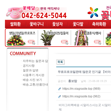
ㆍ
자주하는 질문과 답
ㆍ
공지사항
ㆍ
질문과 답변
무료프로코밀판매 많은곳 인기글 【비아
ㆍ
사용후기 게시판
ㆍ
배송 사진 보기
홍보탑
글쓴이 :
날짜 :
23-08-08 19:29
ㆍ
배송,교환,반품안내
https://m.viagrasite.top (969)
https://m.viagrasite.top (962)
비아그라퀵배송 시알리스사는곳 시알리
제