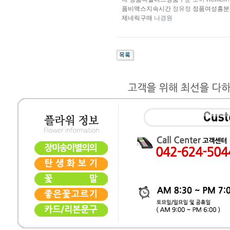
품비맥스지속시간
정유정
정품여성흥분
제네릭구매
나경원