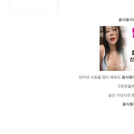
음­식­동­아
인터넷 서핑을 많이 해봐도
음­식­동­
그런분들
일단 가보시면 
음­식­동