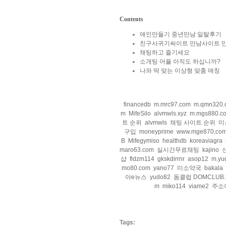
Contents
애인만들기 중년만남 일탈후기
친구사귀기싸이트 만남사이트 만
채팅하고 즐기세요
소개팅 어플 아직도 하십니까?
나와 딱 맞는 이상형 맞춤 매칭
financedb
m.mrc97.com
m.qmn320.
m
MifeSilo
alvmwls.xyz
m.mgs880.c
트 순위
alvmwls
채팅 사이트 순위
미
구입
moneyprime
www.mge870.co
B
Mifegymiso
healthdb
koreaviagra
maro63.com
실시간무료채팅
kajino
샵
fldzm114
gkskdirrnr
asop12
m.yu
mo80.com
yano77
미소약국
bakala
아e뉴스
yudo82
돔클럽 DOMCLUB.t
m
miko114
viame2
주소
Tags: