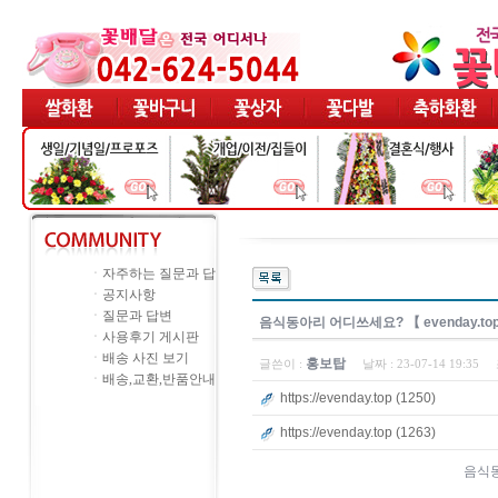
ㆍ
자주하는 질문과 답
ㆍ
공지사항
ㆍ
질문과 답변
음­식­동­아­리 어디쓰세요? 【 evenday.
ㆍ
사용후기 게시판
ㆍ
배송 사진 보기
홍보탑
글쓴이 :
날짜 :
23-07-14 19:35
ㆍ
배송,교환,반품안내
https://evenday.top (1250)
https://evenday.top (1263)
음­식