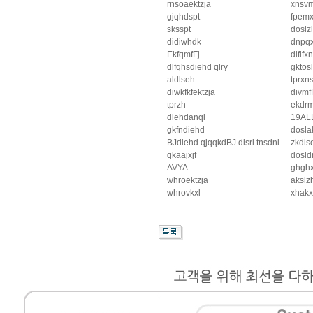
rnsoaektzja
xnsvm
gjqhdspt
fpem
sksspt
doslz
didiwhdk
dnpqx
EkfqmfFj
dlflfx
dlfqhsdiehd qlry
gktos
aldlseh
tprxn
diwkfkfektzja
divmf
tprzh
ekdr
diehdanql
19AL
gkfndiehd
dosla
BJdiehd qjqqkdBJ dlsrl tnsdnl
zkdls
qkaajxjf
dosld
AVYA
ghgh
whroektzja
akslz
whrovkxl
xhakx