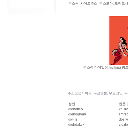
주소록, 사이트주소, 주소모아, 토렌트사
주소야
마이일상 myilsag
링크다
주소모음사이트, 무료웹툰, 무료성인, 
성인
웹툰 
diehdtleo
xhRlv
diehdqhem
smreo
diwhs
doslw
diehdakck
zldzh